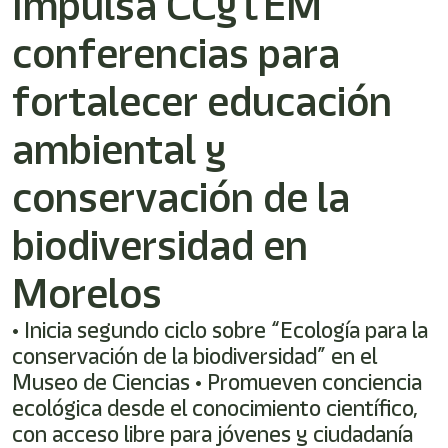
Impulsa CCyTEM
/"
Este
conferencias para
acceso
directo
activa
fortalecer educación
el
lector
ambiental y
de
pantalla
conservación de la
para
ayudarle
a
biodiversidad en
navegar
e
Morelos
interactuar
con
el
• Inicia segundo ciclo sobre “Ecología para la
contenido.
conservación de la biodiversidad” en el
Museo de Ciencias • Promueven conciencia
ecológica desde el conocimiento científico,
con acceso libre para jóvenes y ciudadanía