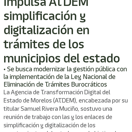
Impulsa ATDEM
shortcut
activates
simplificación y
the
screen
reader
digitalización en
to
help
trámites de los
you
navigate
municipios del estado
and
interact
with
• Se busca modernizar la gestión pública con
the
la implementación de la Ley Nacional de
content.
Eliminación de Trámites Burocráticos
La Agencia de Transformación Digital del
Estado de Morelos (ATDEM), encabezada por su
titular Samuel Rivera Muciño, sostuvo una
reunión de trabajo con las y los enlaces de
simplificación y digitalización de los