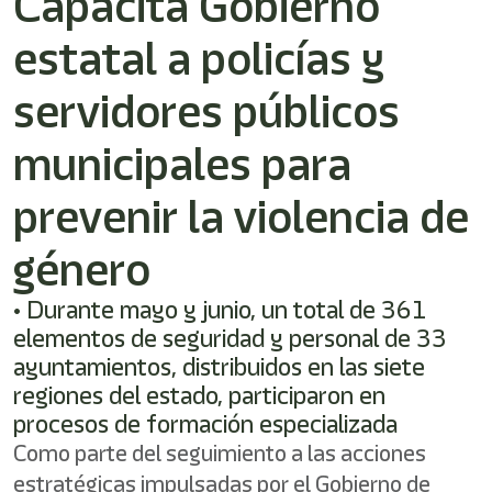
Capacita Gobierno
shortcut
activates
estatal a policías y
the
screen
reader
servidores públicos
to
help
municipales para
you
navigate
prevenir la violencia de
and
interact
with
género
the
content.
• Durante mayo y junio, un total de 361
elementos de seguridad y personal de 33
ayuntamientos, distribuidos en las siete
regiones del estado, participaron en
procesos de formación especializada
Como parte del seguimiento a las acciones
estratégicas impulsadas por el Gobierno de