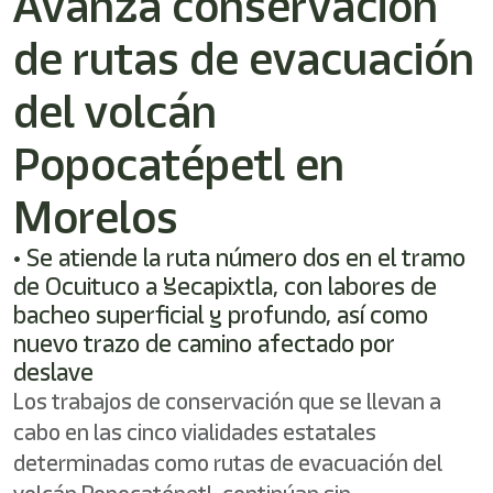
Avanza conservación
/"
Este
de rutas de evacuación
acceso
directo
activa
del volcán
el
lector
Popocatépetl en
de
pantalla
Morelos
para
ayudarle
a
• Se atiende la ruta número dos en el tramo
navegar
de Ocuituco a Yecapixtla, con labores de
e
bacheo superficial y profundo, así como
interactuar
con
nuevo trazo de camino afectado por
el
deslave
contenido.
Los trabajos de conservación que se llevan a
cabo en las cinco vialidades estatales
determinadas como rutas de evacuación del