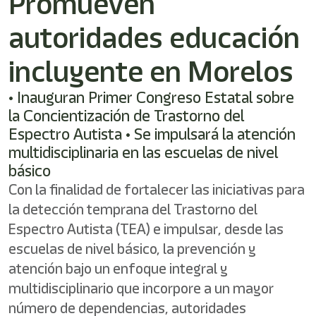
Promueven
/"
Este
autoridades educación
acceso
directo
activa
incluyente en Morelos
el
lector
• Inauguran Primer Congreso Estatal sobre
de
la Concientización de Trastorno del
pantalla
para
Espectro Autista • Se impulsará la atención
ayudarle
multidisciplinaria en las escuelas de nivel
a
básico
navegar
e
Con la finalidad de fortalecer las iniciativas para
interactuar
la detección temprana del Trastorno del
con
Espectro Autista (TEA) e impulsar, desde las
el
contenido.
escuelas de nivel básico, la prevención y
atención bajo un enfoque integral y
multidisciplinario que incorpore a un mayor
número de dependencias, autoridades