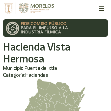
Welcome
to
All
in
One
Accessibility
screen
reader.
Hacienda Vista
To
start
the
Hermosa
All
in
Municipio:
Puente de Ixtla
One
Accessibility
Categoría:
Haciendas
screen
reader,
press
'Ctrl
+
/'.
This