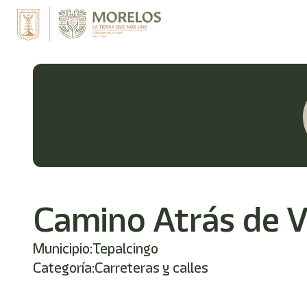
Bienvenido
al
lector
de
pantalla
All
in
One
Accesibilidad
Para
iniciar
el
lector
de
pantalla
Camino Atrás de V
All
in
One
Municipio:
Tepalcingo
Accesibilidad,
Categoría:
Carreteras y calles
presione
"Ctrl
+