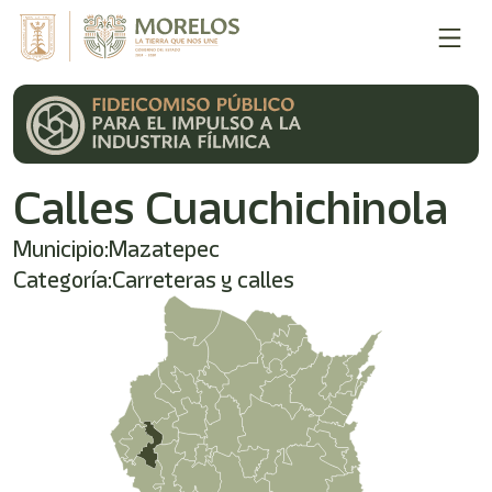
Bienvenido
al
lector
de
pantalla
All
in
One
Calles Cuauchichinola
Accesibilidad
Para
iniciar
Municipio:
Mazatepec
el
Categoría:
Carreteras y calles
lector
de
pantalla
All
in
One
Accesibilidad,
presione
"Ctrl
+