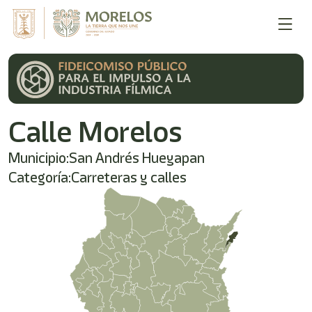
Bienvenido
al
lector
de
pantalla
All
in
One
Calle Morelos
Accesibilidad
Para
iniciar
Municipio:
San Andrés Hueyapan
el
Categoría:
Carreteras y calles
lector
de
pantalla
All
in
One
Accesibilidad,
presione
"Ctrl
+